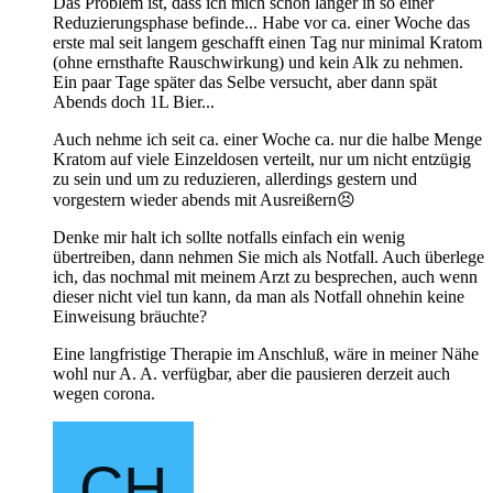
Das Problem ist, dass ich mich schon länger in so einer
Reduzierungsphase befinde... Habe vor ca. einer Woche das
erste mal seit langem geschafft einen Tag nur minimal Kratom
(ohne ernsthafte Rauschwirkung) und kein Alk zu nehmen.
Ein paar Tage später das Selbe versucht, aber dann spät
Abends doch 1L Bier...
Auch nehme ich seit ca. einer Woche ca. nur die halbe Menge
Kratom auf viele Einzeldosen verteilt, nur um nicht entzügig
zu sein und um zu reduzieren, allerdings gestern und
vorgestern wieder abends mit Ausreißern😣
Denke mir halt ich sollte notfalls einfach ein wenig
übertreiben, dann nehmen Sie mich als Notfall. Auch überlege
ich, das nochmal mit meinem Arzt zu besprechen, auch wenn
dieser nicht viel tun kann, da man als Notfall ohnehin keine
Einweisung bräuchte?
Eine langfristige Therapie im Anschluß, wäre in meiner Nähe
wohl nur A. A. verfügbar, aber die pausieren derzeit auch
wegen corona.