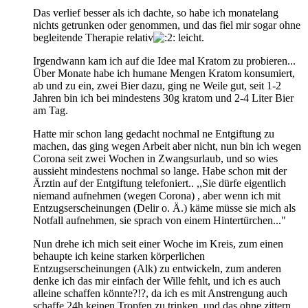
Das verlief besser als ich dachte, so habe ich monatelang
nichts getrunken oder genommen, und das fiel mir sogar ohne
begleitende Therapie relativ
leicht.
Irgendwann kam ich auf die Idee mal Kratom zu probieren...
Über Monate habe ich humane Mengen Kratom konsumiert,
ab und zu ein, zwei Bier dazu, ging ne Weile gut, seit 1-2
Jahren bin ich bei mindestens 30g kratom und 2-4 Liter Bier
am Tag.
Hatte mir schon lang gedacht nochmal ne Entgiftung zu
machen, das ging wegen Arbeit aber nicht, nun bin ich wegen
Corona seit zwei Wochen in Zwangsurlaub, und so wies
aussieht mindestens nochmal so lange. Habe schon mit der
Ärztin auf der Entgiftung telefoniert.. ,,Sie dürfe eigentlich
niemand aufnehmen (wegen Corona) , aber wenn ich mit
Entzugserscheinungen (Delir o. Ä.) käme müsse sie mich als
Notfall aufnehmen, sie sprach von einem Hintertürchen..."
Nun drehe ich mich seit einer Woche im Kreis, zum einen
behaupte ich keine starken körperlichen
Entzugserscheinungen (Alk) zu entwickeln, zum anderen
denke ich das mir einfach der Wille fehlt, und ich es auch
alleine schaffen könnte?!?, da ich es mit Anstrengung auch
schaffe 24h keinen Tropfen zu trinken, und das ohne zittern