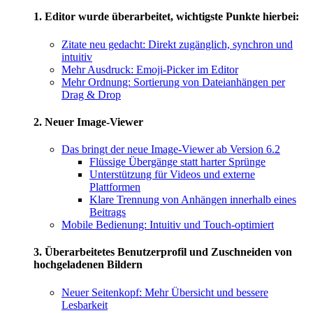
1. Editor wurde überarbeitet, wichtigste Punkte hierbei:
Zitate neu gedacht: Direkt zugänglich, synchron und
intuitiv
Mehr Ausdruck: Emoji-Picker im Editor
Mehr Ordnung: Sortierung von Dateianhängen per
Drag & Drop
2. Neuer Image-Viewer
Das bringt der neue Image-Viewer ab Version 6.2
Flüssige Übergänge statt harter Sprünge
Unterstützung für Videos und externe
Plattformen
Klare Trennung von Anhängen innerhalb eines
Beitrags
Mobile Bedienung: Intuitiv und Touch-optimiert
3. Überarbeitetes Benutzerprofil und Zuschneiden von
hochgeladenen Bildern
Neuer Seitenkopf: Mehr Übersicht und bessere
Lesbarkeit