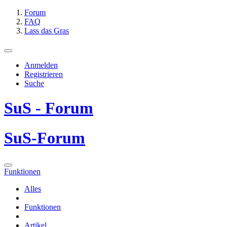
Forum
FAQ
Lass das Gras
Anmelden
Registrieren
Suche
SuS - Forum
SuS-Forum
Funktionen
Alles
Funktionen
Artikel