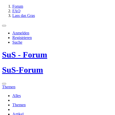
Forum
FAQ
Lass das Gras
Anmelden
Registrieren
Suche
SuS - Forum
SuS-Forum
Themen
Alles
Themen
Artikel