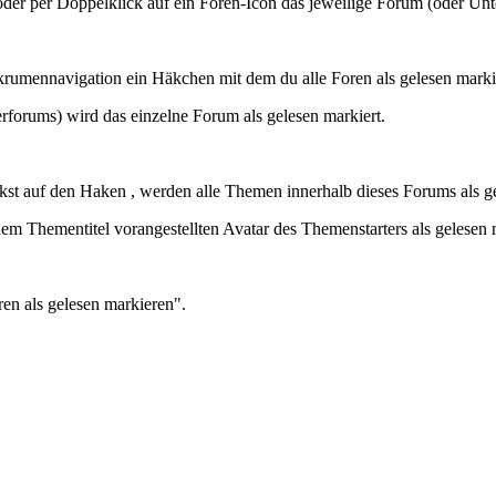
oder per Doppelklick auf ein Foren-Icon das jeweilige Forum (oder Unt
rotkrumennavigation ein Häkchen mit dem du alle Foren als gelesen marki
rforums) wird das einzelne Forum als gelesen markiert.
kst auf den Haken , werden alle Themen innerhalb dieses Forums als ge
m Thementitel vorangestellten Avatar des Themenstarters als gelesen 
en als gelesen markieren".