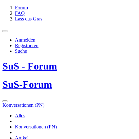
Forum
FAQ
Lass das Gras
Anmelden
Registrieren
Suche
SuS - Forum
SuS-Forum
Konversationen (PN)
Alles
Konversationen (PN)
Artikel