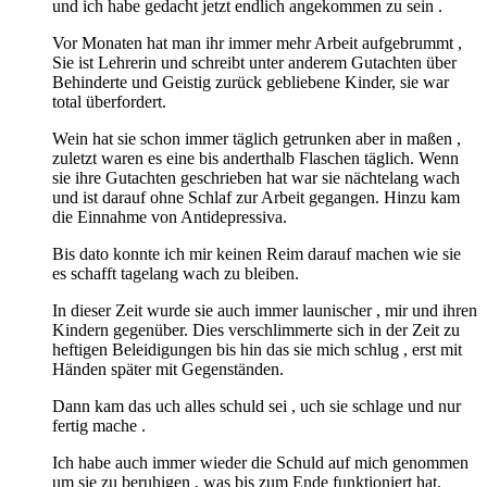
und ich habe gedacht jetzt endlich angekommen zu sein .
Vor Monaten hat man ihr immer mehr Arbeit aufgebrummt ,
Sie ist Lehrerin und schreibt unter anderem Gutachten über
Behinderte und Geistig zurück gebliebene Kinder, sie war
total überfordert.
Wein hat sie schon immer täglich getrunken aber in maßen ,
zuletzt waren es eine bis anderthalb Flaschen täglich. Wenn
sie ihre Gutachten geschrieben hat war sie nächtelang wach
und ist darauf ohne Schlaf zur Arbeit gegangen. Hinzu kam
die Einnahme von Antidepressiva.
Bis dato konnte ich mir keinen Reim darauf machen wie sie
es schafft tagelang wach zu bleiben.
In dieser Zeit wurde sie auch immer launischer , mir und ihren
Kindern gegenüber. Dies verschlimmerte sich in der Zeit zu
heftigen Beleidigungen bis hin das sie mich schlug , erst mit
Händen später mit Gegenständen.
Dann kam das uch alles schuld sei , uch sie schlage und nur
fertig mache .
Ich habe auch immer wieder die Schuld auf mich genommen
um sie zu beruhigen , was bis zum Ende funktioniert hat.