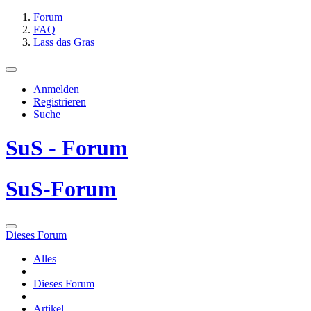
Forum
FAQ
Lass das Gras
Anmelden
Registrieren
Suche
SuS - Forum
SuS-Forum
Dieses Forum
Alles
Dieses Forum
Artikel