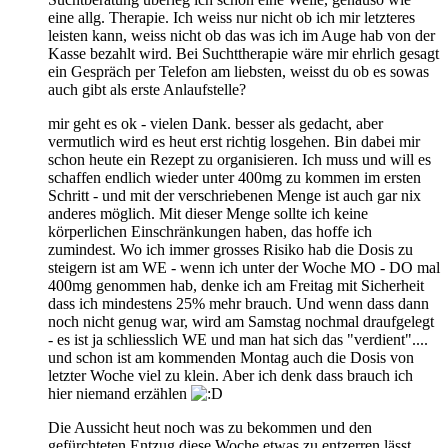
eine allg. Therapie. Ich weiss nur nicht ob ich mir letzteres
leisten kann, weiss nicht ob das was ich im Auge hab von der
Kasse bezahlt wird. Bei Suchttherapie wäre mir ehrlich gesagt
ein Gespräch per Telefon am liebsten, weisst du ob es sowas
auch gibt als erste Anlaufstelle?
mir geht es ok - vielen Dank. besser als gedacht, aber
vermutlich wird es heut erst richtig losgehen. Bin dabei mir
schon heute ein Rezept zu organisieren. Ich muss und will es
schaffen endlich wieder unter 400mg zu kommen im ersten
Schritt - und mit der verschriebenen Menge ist auch gar nix
anderes möglich. Mit dieser Menge sollte ich keine
körperlichen Einschränkungen haben, das hoffe ich
zumindest. Wo ich immer grosses Risiko hab die Dosis zu
steigern ist am WE - wenn ich unter der Woche MO - DO mal
400mg genommen hab, denke ich am Freitag mit Sicherheit
dass ich mindestens 25% mehr brauch. Und wenn dass dann
noch nicht genug war, wird am Samstag nochmal draufgelegt
- es ist ja schliesslich WE und man hat sich das "verdient"....
und schon ist am kommenden Montag auch die Dosis von
letzter Woche viel zu klein. Aber ich denk dass brauch ich
hier niemand erzählen
Die Aussicht heut noch was zu bekommen und den
gefürchteten Entzug diese Woche etwas zu entzerren lässt