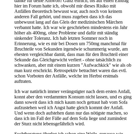
danke für deine Antwort! Ganz ehrlich, bis auf einen Eintrag
hier im Forum hatte ich, obwohl mir dieses Risiko mit
Anfällen theoretisch bewusst war, auch noch von keinem
anderen Fall gehört, und muss zugeben dass ich das
unbewusst lang auf das Gleis der medizinischen Märchen
verbannt hatte. Ich war wie geschrieben mindestens ein Jahr
höher als 400mg, ohne Probleme und dafür mit ständig
sinkender Toleranz. Ich hab letzten Sommer noch in
Erinnerung, wie es mir bei Dosen um 750mg manchmal für
Bruchteile von Sekunden irgendwie schummerig wurde, am
ehesten vergleichbar damit, dass man für den Bruchteil einer
Sekunde das Gleichgewicht verliert - ohne tatsächlich zu
schwanken, aber mit einem kurzen "Aufwachkick" wie als ob
man kurz erschrickt. Retrospektiv betrachtet waren das evtl.
schon Vorboten der Anfälle, welche im Herbst erstmals
auftraten.
Ich war natürlich immer verängstigter nach dem ersten Anfall,
konnt aber den verdammten Konsum nicht lassen, und es ging
dann soweit dass ich mich kaum noch getraut hab vom Sofa
aufzustehen weil ich Angst hatte gleich kommt der Anfall.
Und wenn doch aufstehen dann nur das nötigste machen, so
dass ich im Fall der Fälle auf dem Sofa liege und zumindest
der Sturz nicht lebensgefährlich wird.
Suchtberatung überleg ich schon eine Weile, genauso wie