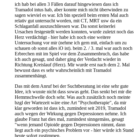
ich hab bei allen 3 Fällen darauf hingewiesen dass ich
Tramadol intus hab, aber konnte mich nicht überwinden zu
sagen wieviel es war. Ich bin speziell beim ersten Mal auch
relativ gut untersucht worden, mit CT, MRT usw da ein
Schlaganfall auszuschliessen war. Da sonst keinerlei
Ursachen festgestellt werden konnten, wurde zuletzt noch das
Herz verdächtigt - hier habe ich noch eine weitere
Untersuchung vor mir (nehme ich gern mit, einfach um zu
schauen ob sonst alles iO ist). beim 2. / 3. mal war auch noch
Erbrechen mit im Spiel vor dem Zusammenbruch, das habe
ich auch gesagt, und daher ging der Verdacht wieder in
Richtung Kreislauf (Herz). Mir wurde erst nach dem 2. Mal
bewusst dass es sehr wahrscheinlich mit Tramadol
zusammenhängt.
Das mit dem Anruf bei der Suchtberatung ist eine sehr gute
Idee, ich wusste nicht dass sowas geht. Das senkt bei mir die
Hemmschwelle doch sehr. Was auch zusätzlich noch meinte
bzgl der Wartezeit wäre eine Art "Psychotherapie", da mir
klar geworden ist dass ich, zumindest seit 2019, Tramadol
auch wegen der Wirkung gegen Depressionen nehme. Ich
glaube Franz hat dies mal, zumindest sinngemäss, gesagt
"wenn jemand Opioide gegen Depressionen nimmt, dann
liegt auch ein psychisches Problem vor - hier würde ich Stand
heute sofort zustimmen.