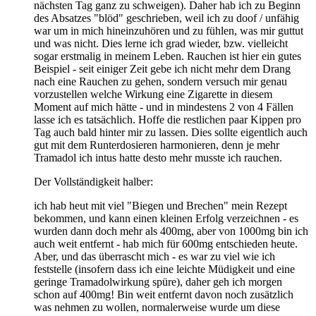
nächsten Tag ganz zu schweigen). Daher hab ich zu Beginn
des Absatzes "blöd" geschrieben, weil ich zu doof / unfähig
war um in mich hineinzuhören und zu fühlen, was mir guttut
und was nicht. Dies lerne ich grad wieder, bzw. vielleicht
sogar erstmalig in meinem Leben. Rauchen ist hier ein gutes
Beispiel - seit einiger Zeit gebe ich nicht mehr dem Drang
nach eine Rauchen zu gehen, sondern versuch mir genau
vorzustellen welche Wirkung eine Zigarette in diesem
Moment auf mich hätte - und in mindestens 2 von 4 Fällen
lasse ich es tatsächlich. Hoffe die restlichen paar Kippen pro
Tag auch bald hinter mir zu lassen. Dies sollte eigentlich auch
gut mit dem Runterdosieren harmonieren, denn je mehr
Tramadol ich intus hatte desto mehr musste ich rauchen.
Der Vollständigkeit halber:
ich hab heut mit viel "Biegen und Brechen" mein Rezept
bekommen, und kann einen kleinen Erfolg verzeichnen - es
wurden dann doch mehr als 400mg, aber von 1000mg bin ich
auch weit entfernt - hab mich für 600mg entschieden heute.
Aber, und das überrascht mich - es war zu viel wie ich
feststelle (insofern dass ich eine leichte Müdigkeit und eine
geringe Tramadolwirkung spüre), daher geh ich morgen
schon auf 400mg! Bin weit entfernt davon noch zusätzlich
was nehmen zu wollen, normalerweise wurde um diese