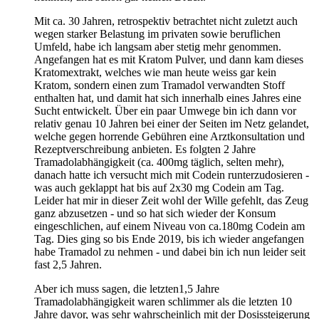
Mit ca. 30 Jahren, retrospektiv betrachtet nicht zuletzt auch
wegen starker Belastung im privaten sowie beruflichen
Umfeld, habe ich langsam aber stetig mehr genommen.
Angefangen hat es mit Kratom Pulver, und dann kam dieses
Kratomextrakt, welches wie man heute weiss gar kein
Kratom, sondern einen zum Tramadol verwandten Stoff
enthalten hat, und damit hat sich innerhalb eines Jahres eine
Sucht entwickelt. Über ein paar Umwege bin ich dann vor
relativ genau 10 Jahren bei einer der Seiten im Netz gelandet,
welche gegen horrende Gebühren eine Arztkonsultation und
Rezeptverschreibung anbieten. Es folgten 2 Jahre
Tramadolabhängigkeit (ca. 400mg täglich, selten mehr),
danach hatte ich versucht mich mit Codein runterzudosieren -
was auch geklappt hat bis auf 2x30 mg Codein am Tag.
Leider hat mir in dieser Zeit wohl der Wille gefehlt, das Zeug
ganz abzusetzen - und so hat sich wieder der Konsum
eingeschlichen, auf einem Niveau von ca.180mg Codein am
Tag. Dies ging so bis Ende 2019, bis ich wieder angefangen
habe Tramadol zu nehmen - und dabei bin ich nun leider seit
fast 2,5 Jahren.
Aber ich muss sagen, die letzten1,5 Jahre
Tramadolabhängigkeit waren schlimmer als die letzten 10
Jahre davor, was sehr wahrscheinlich mit der Dosissteigerung