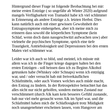
Hintergrund dieser Frage ist folgende Beobachtung bei mir:
meine ersten Entzüge ( so ungefähr ab Winter 2020) aufgrund
mangels Verfügbarkeit von Tramadol habe ich viel schlimmer
in Erinnerung als andere Entzüge z.b. letzten Herbst. Dies
kann natürlich auch mit einer gewissen Gewohnheit der
Entzugssymptome einhergehen, aber ich meine mich zu
erinnern dass sowohl die körperlichen Symptome (kein
Schlaf, wenn doch dann nassgeschwitzt aufwachen usw) aber
vielmehr die psychischen Symptome, sprich eine tiefe
Traurigkeit, Antriebslosigkeit und Depressionen bei den ersten
Malen viel schlimmer war.
Leider war ich auch so blöd, und meintel, ich müsste mit
allem was ich in die Finger kriege dagegen halten bei den
ersten Entzügen - soll heissen dass ich zu Beginn Alkohol
getrunken habe (Whiskey oder Schnaps) wenn ich entzügig
war, und / oder versucht hab mit freiverkäuflichen
Schlafmitteln, oder auch Vomex welches auch müde macht,
den Entzug zu lindern. In der Retrospektive betrachtet hat das
alles nicht nur nicht geholfen, sondern meinen Zustand nur
verschlimmert (durch Alk kam kein besseres Gefühl zustande,
hab nur viel mehr geraucht wenn Alk im Spiel war, und die
Schlafmittel haben mich die Schlaflosigkeit trotz Müdigkeit
noch unangenehmer erscheinen lassen, vom Hangover am