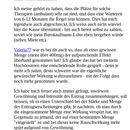
Ich meine gehört zu haben, dass die Plätze für solche
Therapien (ambulant) sehr rar sind, und dass eine Wartezeit
von 6-12 Monaten die Regel sein können. Dies hat mich
irgendwie auch abgeschreckt. Ich weiss auch nicht wieviel
hier die Kasse übernimmt - bin auch bereit selbst zu zahlen,
soviel wie mein Bürokaufmann-Lohn eben hergeben würde
(neben Miete etc).
Valeria77
war es bei dir auch so, dass ab einer gewissen
Menge (meist über 400mg) der aufputschende Effekt
überhand genommen hat? Ich glaube das hat bei meinem
Hochdosieren eine entscheidende Rolle gespielt - denn je
mehr ich nahm, desto schwerer war die eigentliche
gewünschte Wirkung wahrzunehmen - mit der Folge dass
noch mehr genommen wurde.
Ich habe mich ferner auch immer gefragt, inwieweit
Gewöhnung und Intensität des Entzug zusammenhängen; soll
heissen, ob es einen Unterschied bei der Stärke und Menge
des Entzugserscheinungen gibt, je nachdem, ob man durch
die eingenommene Menge eine Wirkung verspürt hat, im
Gegensatz zu jemand, der auf einer bestimmten Menge
"eingestellt" ist und bei dieser keine Rauschwirkung mehr
spürt aufgrund von Gewöhnung.