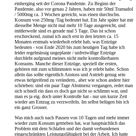
einherging seit der Corona Pandemie. Zu Beginn der
Pandemie, also vor genau 2 Jahren, haben mir 50ml Tramadol
/ 5000mg ca. 3 Wochen gereicht, was einen durchschn.
Konsum von 250mg /Tag bedeutet hat. Ein Jahr später hat mir
diesselbe Menge nicht mal mehr 10 Tage ausgereicht, und
mittlerweile sind es gerade mal 5 Tage. Das ist schon
erschreckend, zumal ich auch erst in den letzten ca. 15
Monaten erstmals wiederholt erlebt hab, was Entzüge
bedeuten - von Ende 2020 bis zum heutigen Tag habe ich
leider regelmässig ungeplante / unfreiwillige Entzüge
durchlebt aufgrund meines nicht mehr kontrollierbaren
Konsums. Manche dieser Entzüge, speziell die ersten,
gehören mit zum schlimmsten was ich je erlebt habe. Schon
allein das sollte eigentlich Anstoss und Antrieb genug sein
etwas tiefgreifend zu verändern.. aber wie schon andere hier
schrieben: sind ein paar Tage Abstinenz vergangen, redet man
sich schnell ein dass es doch gar nicht so schlimm war, und
man es ja eig. doch unter Kontrolle hat - nur um kurze Zeit
wieder am Entzug zu verzweifeln. Im selbst belügen bin ich
ein ganz Grosser.
Was mich auch nach Pausen von 10 Tagen und mehr immer
wieder zum Konsum getrieben hat, war hauptsächlich das
Problem mit dem Schlafen und der damit verbundenen
eingeschränkten Leistungsfähigkeit bei der Arbeit. Ich hatte