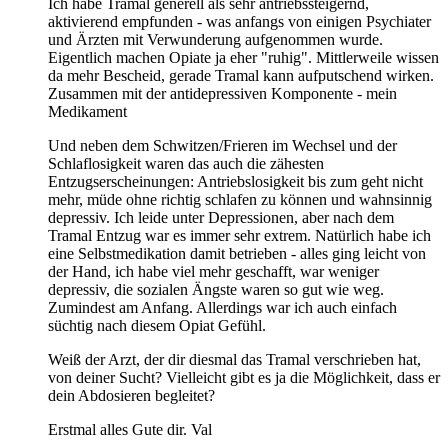
Ich habe Tramal generell als sehr antriebssteigernd,
aktivierend empfunden - was anfangs von einigen Psychiater
und Ärzten mit Verwunderung aufgenommen wurde.
Eigentlich machen Opiate ja eher "ruhig". Mittlerweile wissen
da mehr Bescheid, gerade Tramal kann aufputschend wirken.
Zusammen mit der antidepressiven Komponente - mein
Medikament
Und neben dem Schwitzen/Frieren im Wechsel und der
Schlaflosigkeit waren das auch die zähesten
Entzugserscheinungen: Antriebslosigkeit bis zum geht nicht
mehr, müde ohne richtig schlafen zu können und wahnsinnig
depressiv. Ich leide unter Depressionen, aber nach dem
Tramal Entzug war es immer sehr extrem. Natürlich habe ich
eine Selbstmedikation damit betrieben - alles ging leicht von
der Hand, ich habe viel mehr geschafft, war weniger
depressiv, die sozialen Ängste waren so gut wie weg.
Zumindest am Anfang. Allerdings war ich auch einfach
süchtig nach diesem Opiat Gefühl.
Weiß der Arzt, der dir diesmal das Tramal verschrieben hat,
von deiner Sucht? Vielleicht gibt es ja die Möglichkeit, dass er
dein Abdosieren begleitet?
Erstmal alles Gute dir. Val