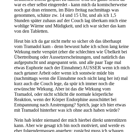
war es eher selbst eingeredet - kann mich da komischerweise
noch gut dran erinnern, im Büro freitag nachmittags was
genommen, schätze zw. 14 und 15 Uhr, und als ich 1,5
Stunden später zuhaus auf der Couch lag überkam mich eine
wohlige Wärme und Müdigkeit, und ich war sicher das kam
von den Tabletten.
Heut bin ich da gar nicht mehr so sicher ob das überhaupt
vom Tramadol kam - denn bewusst habe ich schon lang keine
Wirkung mehr verspürt (eher die schlechten wie Übelkeit bei
Übertreibung oder Aussetzerscheinungen, und natürlich das
aufgeputscht und angespannt sein. und alle paar Tage mal
etwas Euphorie nach der Einnahme) AUSSER wenn ich mich
nach getaner Arbeit oder wenn ich sonstwie müde bin
(nachmittags wenn die Einnahme noch nicht lang her ist) mal
kurz auch die Couch lege, da spür ich immer noch die
erwünschte Wirkung. Aber ist das die Wirkung vom
Tramadol, oder nicht schlicht die normale körperliche
Reaktion, wenn der Körper Endorphine ausschüttet bei
Entspannung nach Anstrengung? Sprich, jage ich hier etwas
mit Tramadol hinterher was ich ohne auch haben würde?
Nein hab leider niemand der mich hierbei direkt unterstützen
kann. Aber wie gesagt ich bin noch motiviert, und werde es
eher folgendermassen angehen: zunächst muss ich schauen