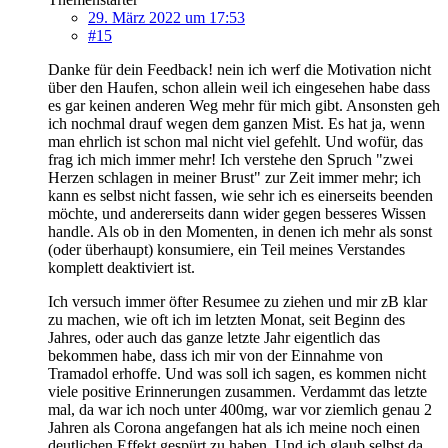
29. März 2022 um 17:53
#15
Danke für dein Feedback! nein ich werf die Motivation nicht
über den Haufen, schon allein weil ich eingesehen habe dass
es gar keinen anderen Weg mehr für mich gibt. Ansonsten geh
ich nochmal drauf wegen dem ganzen Mist. Es hat ja, wenn
man ehrlich ist schon mal nicht viel gefehlt. Und wofür, das
frag ich mich immer mehr! Ich verstehe den Spruch "zwei
Herzen schlagen in meiner Brust" zur Zeit immer mehr; ich
kann es selbst nicht fassen, wie sehr ich es einerseits beenden
möchte, und andererseits dann wider gegen besseres Wissen
handle. Als ob in den Momenten, in denen ich mehr als sonst
(oder überhaupt) konsumiere, ein Teil meines Verstandes
komplett deaktiviert ist.
Ich versuch immer öfter Resumee zu ziehen und mir zB klar
zu machen, wie oft ich im letzten Monat, seit Beginn des
Jahres, oder auch das ganze letzte Jahr eigentlich das
bekommen habe, dass ich mir von der Einnahme von
Tramadol erhoffe. Und was soll ich sagen, es kommen nicht
viele positive Erinnerungen zusammen. Verdammt das letzte
mal, da war ich noch unter 400mg, war vor ziemlich genau 2
Jahren als Corona angefangen hat als ich meine noch einen
deutlichen Effekt gespürt zu haben. Und ich glaub selbst da