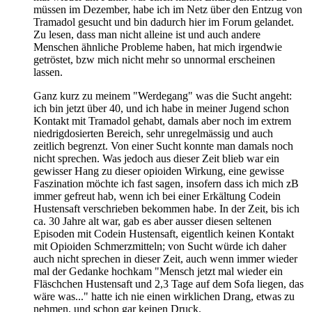
müssen im Dezember, habe ich im Netz über den Entzug von
Tramadol gesucht und bin dadurch hier im Forum gelandet.
Zu lesen, dass man nicht alleine ist und auch andere
Menschen ähnliche Probleme haben, hat mich irgendwie
getröstet, bzw mich nicht mehr so unnormal erscheinen
lassen.
Ganz kurz zu meinem "Werdegang" was die Sucht angeht:
ich bin jetzt über 40, und ich habe in meiner Jugend schon
Kontakt mit Tramadol gehabt, damals aber noch im extrem
niedrigdosierten Bereich, sehr unregelmässig und auch
zeitlich begrenzt. Von einer Sucht konnte man damals noch
nicht sprechen. Was jedoch aus dieser Zeit blieb war ein
gewisser Hang zu dieser opioiden Wirkung, eine gewisse
Faszination möchte ich fast sagen, insofern dass ich mich zB
immer gefreut hab, wenn ich bei einer Erkältung Codein
Hustensaft verschrieben bekommen habe. In der Zeit, bis ich
ca. 30 Jahre alt war, gab es aber ausser diesen seltenen
Episoden mit Codein Hustensaft, eigentlich keinen Kontakt
mit Opioiden Schmerzmitteln; von Sucht würde ich daher
auch nicht sprechen in dieser Zeit, auch wenn immer wieder
mal der Gedanke hochkam "Mensch jetzt mal wieder ein
Fläschchen Hustensaft und 2,3 Tage auf dem Sofa liegen, das
wäre was..." hatte ich nie einen wirklichen Drang, etwas zu
nehmen, und schon gar keinen Druck.