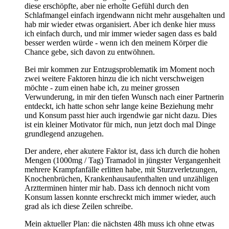
diese erschöpfte, aber nie erholte Gefühl durch den
Schlafmangel einfach irgendwann nicht mehr ausgehalten und
hab mir wieder etwas organisiert. Aber ich denke hier muss
ich einfach durch, und mir immer wieder sagen dass es bald
besser werden würde - wenn ich den meinem Körper die
Chance gebe, sich davon zu entwöhnen.
Bei mir kommen zur Entzugsproblematik im Moment noch
zwei weitere Faktoren hinzu die ich nicht verschweigen
möchte - zum einen habe ich, zu meiner grossen
Verwunderung, in mir den tiefen Wunsch nach einer Partnerin
entdeckt, ich hatte schon sehr lange keine Beziehung mehr
und Konsum passt hier auch irgendwie gar nicht dazu. Dies
ist ein kleiner Motivator für mich, nun jetzt doch mal Dinge
grundlegend anzugehen.
Der andere, eher akutere Faktor ist, dass ich durch die hohen
Mengen (1000mg / Tag) Tramadol in jüngster Vergangenheit
mehrere Krampfanfälle erlitten habe, mit Sturzverletzungen,
Knochenbrüchen, Krankenhausaufenthalten und unzähligen
Arztterminen hinter mir hab. Dass ich dennoch nicht vom
Konsum lassen konnte erschreckt mich immer wieder, auch
grad als ich diese Zeilen schreibe.
Mein aktueller Plan: die nächsten 48h muss ich ohne etwas