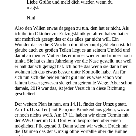
Liebe Grüße und meld dich wieder, wenn du
magst.
Nini
Also den Willen etwas dagegen zu tun, den hat er nicht. Als
ich ihn im Oktober zur Entzugsklinik gefahren haben hat er
mir mehrfach gesagt das er das alles gar nicht will. Ein
Wunder das er die 3 Wochen dort überhaupt geblieben ist. Ich
glaube auch zu großen Teilen liegt es an seinem Umfeld und
damit an meiner Mutter das er immer wieder und immer noch
trinkt. Sie hat es ihm Jahrelang vor die Nase gestellt, nur weil
er halt danach gefragt hat. Ich hoffe das wenn sie dann hier
wohnen ich das etwas besser unter Kontrolle habe. An für
sich tun sich die beiden nicht gut und es wäre schon vor
Jahren besser gewesen sie gehen getrennte Wege. Aber schon
damals, 2019 war das, ist jeder Versuch in diese Richtung
gescheitert.
Der weitere Plan ist nun, am 14.11. findet der Umzug statt.
Am 15.11. soll er (laut Plan) ins Krankenhaus gehen, wovon
er noch nichts weiß. Am 17.11. haben wir einen Termin mit
der AWO hier im Ort. Dort wird besprochen über einen
möglichen Pflegegrad 3. Dann sehen wir weiter. Drück mir
die Daumen das der Umzug ohne Vorfällle über die Bühne