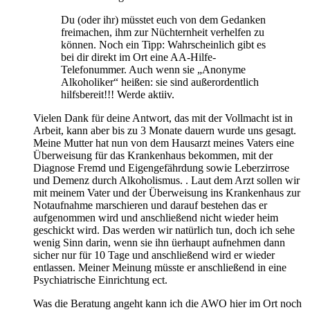
Du (oder ihr) müsstet euch von dem Gedanken
freimachen, ihm zur Nüchternheit verhelfen zu
können. Noch ein Tipp: Wahrscheinlich gibt es
bei dir direkt im Ort eine AA-Hilfe-
Telefonummer. Auch wenn sie „Anonyme
Alkoholiker“ heißen: sie sind außerordentlich
hilfsbereit!!! Werde aktiiv.
Vielen Dank für deine Antwort, das mit der Vollmacht ist in
Arbeit, kann aber bis zu 3 Monate dauern wurde uns gesagt.
Meine Mutter hat nun von dem Hausarzt meines Vaters eine
Überweisung für das Krankenhaus bekommen, mit der
Diagnose Fremd und Eigengefährdung sowie Leberzirrose
und Demenz durch Alkoholismus. . Laut dem Arzt sollen wir
mit meinem Vater und der Überweisung ins Krankenhaus zur
Notaufnahme marschieren und darauf bestehen das er
aufgenommen wird und anschließend nicht wieder heim
geschickt wird. Das werden wir natürlich tun, doch ich sehe
wenig Sinn darin, wenn sie ihn üerhaupt aufnehmen dann
sicher nur für 10 Tage und anschließend wird er wieder
entlassen. Meiner Meinung müsste er anschließend in eine
Psychiatrische Einrichtung ect.
Was die Beratung angeht kann ich die AWO hier im Ort noch