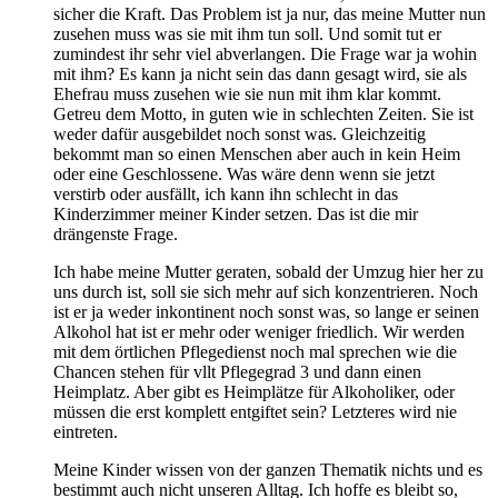
sicher die Kraft. Das Problem ist ja nur, das meine Mutter nun
zusehen muss was sie mit ihm tun soll. Und somit tut er
zumindest ihr sehr viel abverlangen. Die Frage war ja wohin
mit ihm? Es kann ja nicht sein das dann gesagt wird, sie als
Ehefrau muss zusehen wie sie nun mit ihm klar kommt.
Getreu dem Motto, in guten wie in schlechten Zeiten. Sie ist
weder dafür ausgebildet noch sonst was. Gleichzeitig
bekommt man so einen Menschen aber auch in kein Heim
oder eine Geschlossene. Was wäre denn wenn sie jetzt
verstirb oder ausfällt, ich kann ihn schlecht in das
Kinderzimmer meiner Kinder setzen. Das ist die mir
drängenste Frage.
Ich habe meine Mutter geraten, sobald der Umzug hier her zu
uns durch ist, soll sie sich mehr auf sich konzentrieren. Noch
ist er ja weder inkontinent noch sonst was, so lange er seinen
Alkohol hat ist er mehr oder weniger friedlich. Wir werden
mit dem örtlichen Pflegedienst noch mal sprechen wie die
Chancen stehen für vllt Pflegegrad 3 und dann einen
Heimplatz. Aber gibt es Heimplätze für Alkoholiker, oder
müssen die erst komplett entgiftet sein? Letzteres wird nie
eintreten.
Meine Kinder wissen von der ganzen Thematik nichts und es
bestimmt auch nicht unseren Alltag. Ich hoffe es bleibt so,