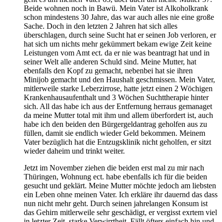
Beide wohnen noch in Bawü. Mein Vater ist Alkoholkrank
schon mindestens 30 Jahre, das war auch alles nie eine große
Sache. Doch in den letzten 2 Jahren hat sich alles
überschlagen, durch seine Sucht hat er seinen Job verloren, er
hat sich um nichts mehr gekümmert bekam ewige Zeit keine
Leistungen vom Amt ect. da er nie was beantragt hat und in
seiner Welt alle anderen Schuld sind. Meine Mutter, hat
ebenfalls den Kopf zu gemacht, nebenbei hat sie ihren
Minijob gemacht und den Haushalt geschmissen. Mein Vater,
mitlerweile starke Leberzirrose, hatte jetzt einen 2 Wöchigen
Krankenhausaufenthalt und 3 Wöchen Suchttherapie hinter
sich. All das habe ich aus der Entfernung herraus gemanaget
da meine Mutter total mit ihm und allem überfordert ist, auch
habe ich den beiden den Bürgergeldantrag geholfen aus zu
füllen, damit sie endlich wieder Geld bekommen. Meinem
Vater bezüglich hat die Entzugsklinik nicht geholfen, er sitzt
wieder daheim und trinkt weiter.
Jetzt im November ziehen die beiden erst mal zu mir nach
Thüringen, Wohnung ect. habe ebenfalls ich für die beiden
gesucht und geklärt. Meine Mutter möchte jedoch am liebsten
ein Leben ohne meinen Vater. Ich erkläre ihr dauernd das dass
nun nicht mehr geht. Durch seinen jahrelangen Konsum ist
das Gehirn mitlerweile sehr geschädigt, er vergisst exrtem viel
in letzter Zeit, starke Verwirrtheit. Fällt öfters einfach hin und